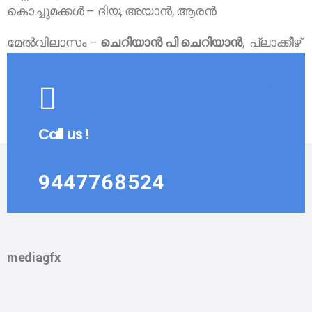
കൊച്ചുമക്കള്‍ – ദിയ, അയാന്‍, ആരന്‍
മേല്‍വിലാസം –
ചെറിയാന്‍ പി ചെറിയാന്‍
, പ്ലാക്കീഴ്
പുത്തന്‍പുരയില്‍
ഇരവിപേരൂര്‍, പിന്‍. 689542,
Call us !
9447768524
mediagfx